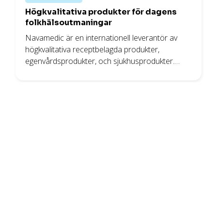
Högkvalitativa produkter för dagens
folkhälsoutmaningar
Navamedic är en internationell leverantör av
högkvalitativa receptbelagda produkter,
egenvårdsprodukter, och sjukhusprodukter.
Med en växande produktportfölj, noggrant
utvald för att möta aktuella folkhälsoproblem, är
företaget på god väg att bli ett ledande nordiskt
läkemedelsbolag i flera produktsegment.