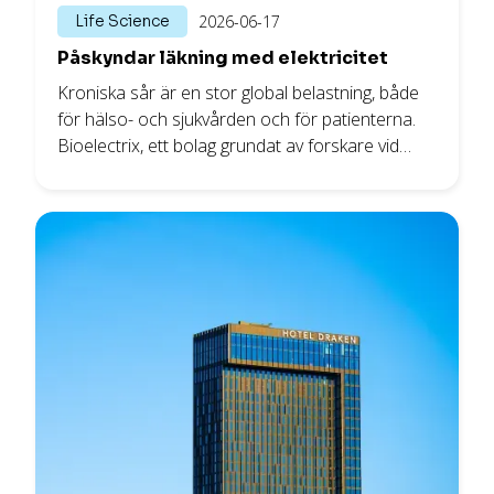
Life Science
2026-06-17
Påskyndar läkning med elektricitet
Kroniska sår är en stor global belastning, både
för hälso- och sjukvården och för patienterna.
Bioelectrix, ett bolag grundat av forskare vid
Chalmers tekniska högskola, utvecklar nu en ny
lösning för sårvård som kombinerar aktiv
bioelektrisk stimulering av läkning med
realtidsövervakning, med målet att påskynda
sårläkningen.