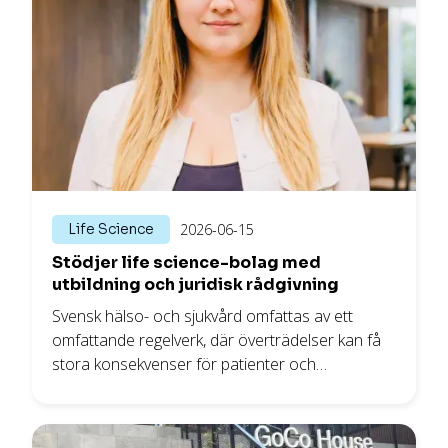
Life Science
2026-06-15
Stödjer life science-bolag med
utbildning och juridisk rådgivning
Svensk hälso- och sjukvård omfattas av ett
omfattande regelverk, där överträdelser kan få
stora konsekvenser för patienter och
verksamheter. Konsult- och utbildningsbolaget
Medlaw Consulting, som är specialiserat inom
medicinsk rätt, hjälper vård- och