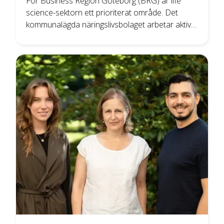
För Business Region Göteborg (BRG) är life
science-sektorn ett prioriterat område. Det
kommunalägda näringslivsbolaget arbetar aktivt
med att främja innovation, locka investeringar
och underlätta etableringar inom life science
som är en av regionens mest snabbväxande
branscher.