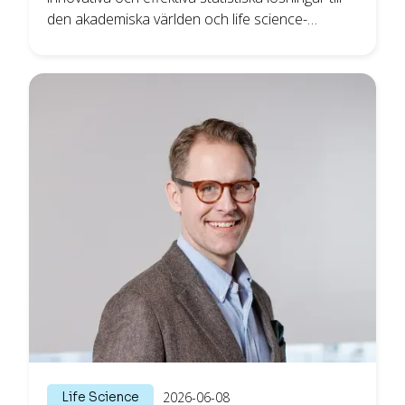
den akademiska världen och life science-
industrin, har gjort en imponerande tillväxtresa
de senaste två åren - med etablering i både
GoCo Health Innovation City och Medicon
Village. Nu tar konsultföretaget nästa steg och
förstärker sitt Quality Management System
(QMS) för att ytterligare säkerställa högsta
kvalitet i företagets tjänster.
Life Science
2026-06-08