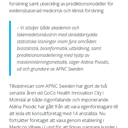
forskning samt utveckling av prediktionsmodeller för
evidensbaserad medicinsk och klinisk forskning.
– Vi stödjer både akademin och
läkemedelsindustrin med skräddarsydda
statistiska lösningar inom fyra områden:
biostatistik, bioinformatik, utbildning, samt
prediktionsmodellering med hjälp av
maskininlärningsmetodik, säger Aldina Pivodic,
vd och grundare av APNC Sweden.
Tillväxtresan som APNC Sweden har gjort de två
senaste åren vid GoCo Health Innovation City i
Mölndal är både iögonfallande och imponerande.
Aldina Pivodic har gått från att vara egenföretagare till
att leda ett konsultföretag med 14 anställda. Nu
fortsätter företaget att växa genom etablering i
Medicon Village i Lund för att finnas närmare kunder i